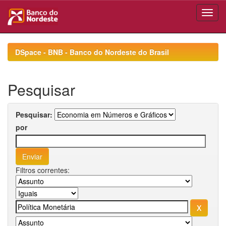
Skip
navigation
DSpace - BNB - Banco do Nordeste do Brasil
Pesquisar
Pesquisar:
por
Filtros correntes: