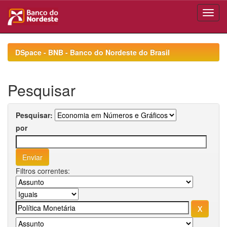
Skip
navigation
DSpace - BNB - Banco do Nordeste do Brasil
Pesquisar
Pesquisar:
por
Filtros correntes: