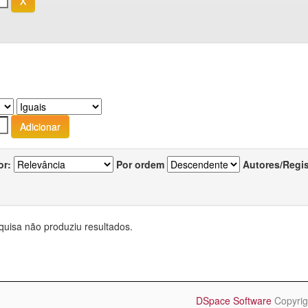
or:
Por ordem
Autores/Regi
quisa não produziu resultados.
DSpace Software
Copyrig