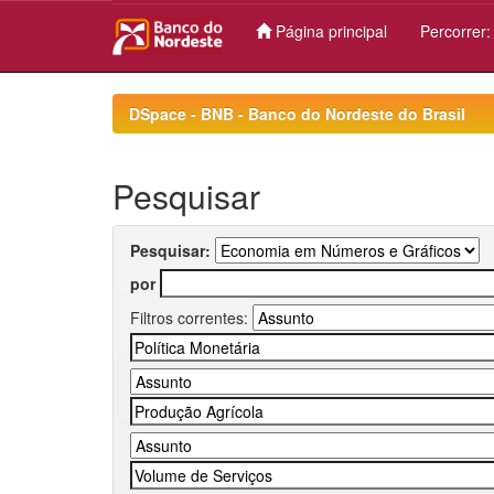
Página principal
Percorrer
Skip
navigation
DSpace - BNB - Banco do Nordeste do Brasil
Pesquisar
Pesquisar:
por
Filtros correntes: