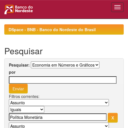
Skip
navigation
DSpace - BNB - Banco do Nordeste do Brasil
Pesquisar
Pesquisar:
por
Filtros correntes: