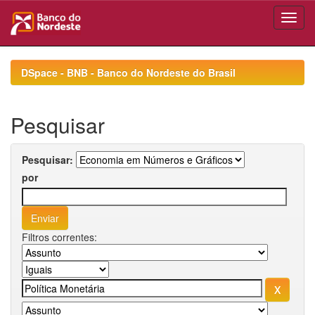
Skip
navigation
DSpace - BNB - Banco do Nordeste do Brasil
Pesquisar
Pesquisar:
por
Filtros correntes: