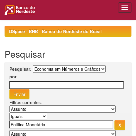
Skip
navigation
DSpace - BNB - Banco do Nordeste do Brasil
Pesquisar
Pesquisar:
por
Filtros correntes: