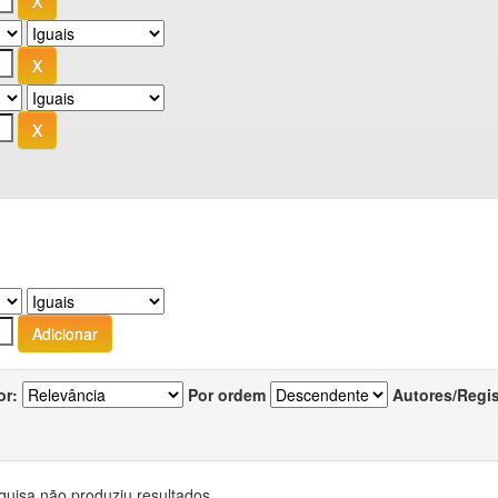
or:
Por ordem
Autores/Regi
quisa não produziu resultados.