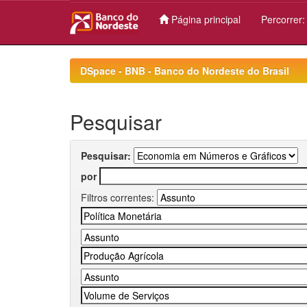
Página principal
Percorrer
Skip
navigation
DSpace - BNB - Banco do Nordeste do Brasil
Pesquisar
Pesquisar:
por
Filtros correntes: