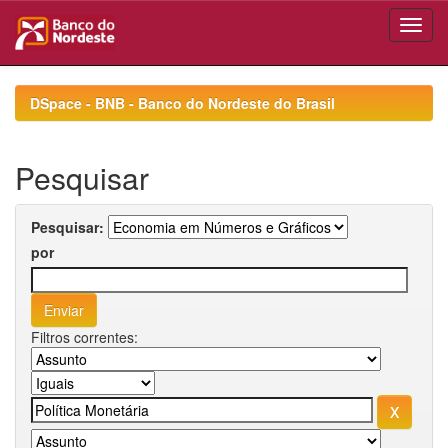
Skip
navigation
DSpace - BNB - Banco do Nordeste do Brasil
Pesquisar
Pesquisar:
por
Filtros correntes: