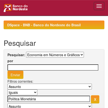
Skip
navigation
DSpace - BNB - Banco do Nordeste do Brasil
Pesquisar
Pesquisar:
por
Filtros correntes: