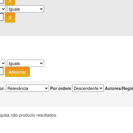
or:
Por ordem
Autores/Regi
quisa não produziu resultados.