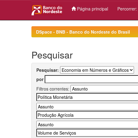
Página principal
Percorrer
Skip
navigation
DSpace - BNB - Banco do Nordeste do Brasil
Pesquisar
Pesquisar:
por
Filtros correntes: