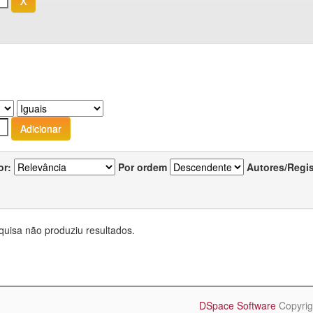
or:
Por ordem
Autores/Regi
quisa não produziu resultados.
DSpace Software
Copyrig