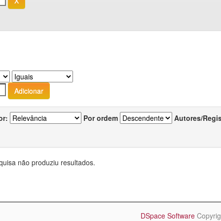
or:
Por ordem
Autores/Regi
quisa não produziu resultados.
DSpace Software
Copyrig