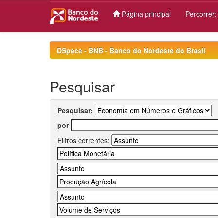
Página principal
Percorrer
Skip
navigation
DSpace - BNB - Banco do Nordeste do Brasil
Pesquisar
Pesquisar:
por
Filtros correntes: