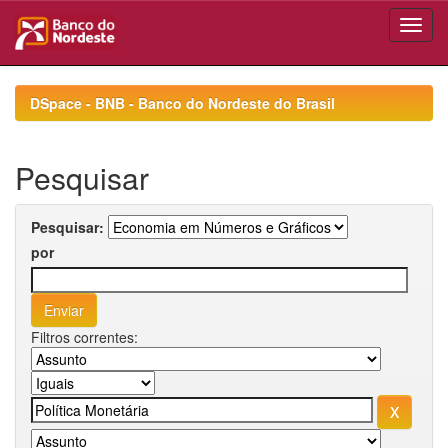
Skip
navigation
DSpace - BNB - Banco do Nordeste do Brasil
Pesquisar
Pesquisar:
por
Filtros correntes: