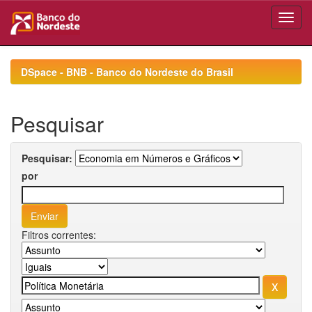
Skip
navigation
DSpace - BNB - Banco do Nordeste do Brasil
Pesquisar
Pesquisar:
por
Filtros correntes: