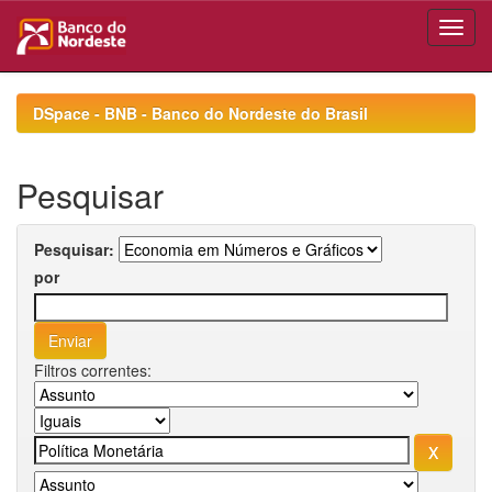
Skip
navigation
DSpace - BNB - Banco do Nordeste do Brasil
Pesquisar
Pesquisar:
por
Filtros correntes: