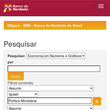
Skip
navigation
DSpace - BNB - Banco do Nordeste do Brasil
Pesquisar
Pesquisar:
por
Filtros correntes: