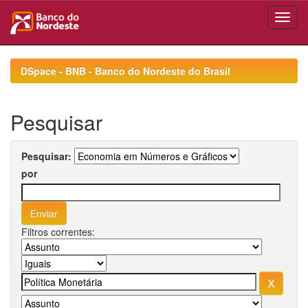
Skip
navigation
DSpace - BNB - Banco do Nordeste do Brasil
Pesquisar
Pesquisar:
por
Filtros correntes: