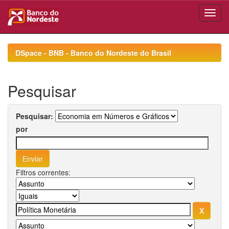
Skip
navigation
DSpace - BNB - Banco do Nordeste do Brasil
Pesquisar
Pesquisar:
por
Filtros correntes: