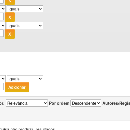
or:
Por ordem
Autores/Regi
quisa não produziu resultados.