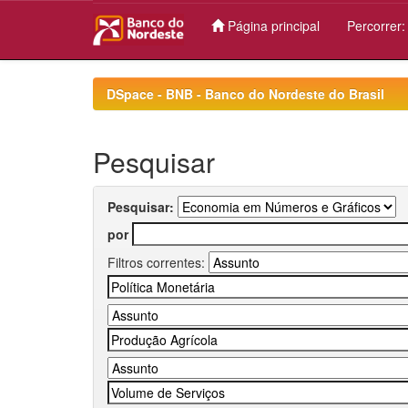
Página principal
Percorrer
Skip
navigation
DSpace - BNB - Banco do Nordeste do Brasil
Pesquisar
Pesquisar:
por
Filtros correntes: