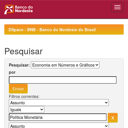
Skip
navigation
DSpace - BNB - Banco do Nordeste do Brasil
Pesquisar
Pesquisar:
por
Filtros correntes: