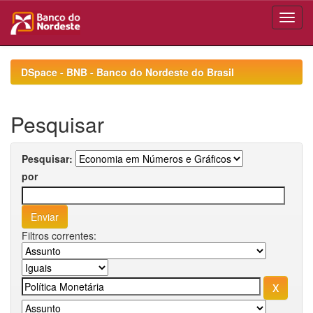
Skip
navigation
DSpace - BNB - Banco do Nordeste do Brasil
Pesquisar
Pesquisar:
por
Filtros correntes: