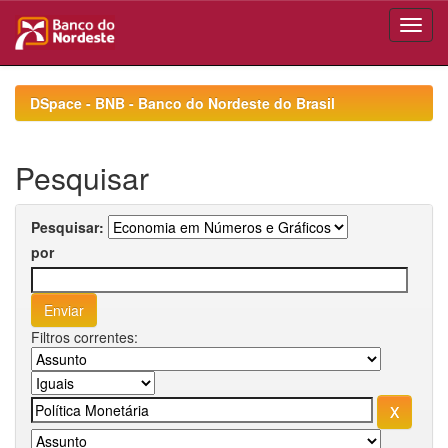
Skip
navigation
DSpace - BNB - Banco do Nordeste do Brasil
Pesquisar
Pesquisar:
por
Filtros correntes: