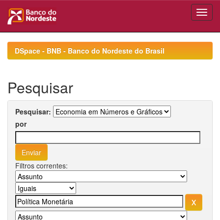
Skip
navigation
DSpace - BNB - Banco do Nordeste do Brasil
Pesquisar
Pesquisar:
por
Filtros correntes: