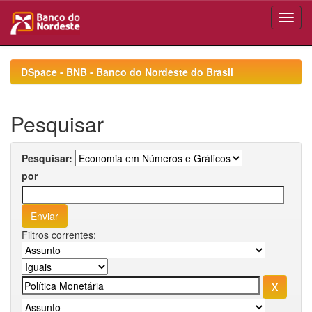
Skip
navigation
DSpace - BNB - Banco do Nordeste do Brasil
Pesquisar
Pesquisar:
por
Filtros correntes: