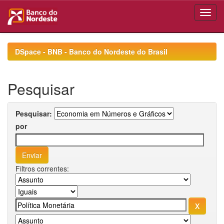
Skip
navigation
DSpace - BNB - Banco do Nordeste do Brasil
Pesquisar
Pesquisar:
por
Filtros correntes: