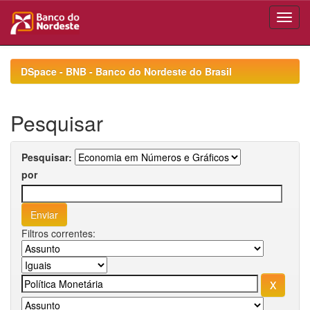
Skip
navigation
DSpace - BNB - Banco do Nordeste do Brasil
Pesquisar
Pesquisar:
por
Filtros correntes: