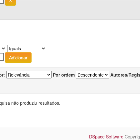
or:
Por ordem
Autores/Regi
quisa não produziu resultados.
DSpace Software
Copyrig