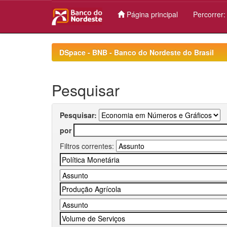
Página principal
Percorrer
Skip
navigation
DSpace - BNB - Banco do Nordeste do Brasil
Pesquisar
Pesquisar:
por
Filtros correntes: