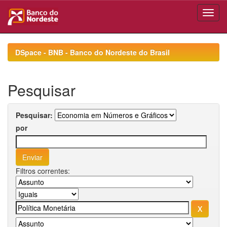
Skip
navigation
DSpace - BNB - Banco do Nordeste do Brasil
Pesquisar
Pesquisar:
por
Filtros correntes: