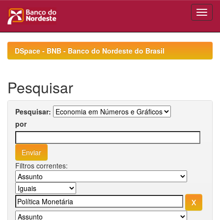
Skip
navigation
DSpace - BNB - Banco do Nordeste do Brasil
Pesquisar
Pesquisar:
por
Filtros correntes: