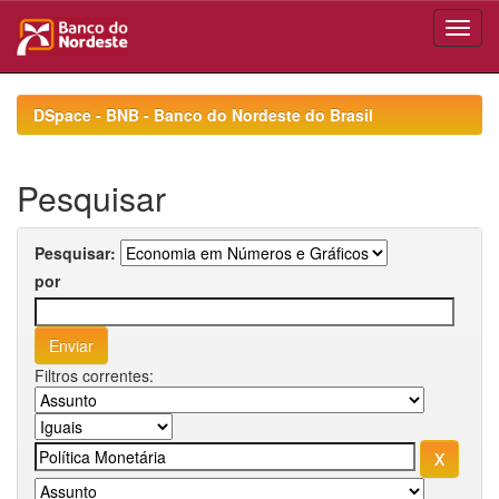
Skip
navigation
DSpace - BNB - Banco do Nordeste do Brasil
Pesquisar
Pesquisar:
por
Filtros correntes: