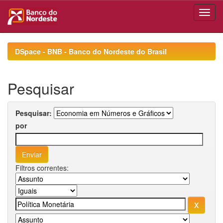
Skip
navigation
DSpace - BNB - Banco do Nordeste do Brasil
Pesquisar
Pesquisar:
por
Filtros correntes: