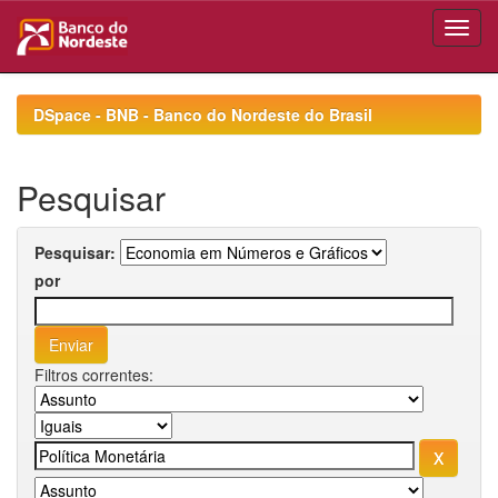
Skip
navigation
DSpace - BNB - Banco do Nordeste do Brasil
Pesquisar
Pesquisar:
por
Filtros correntes: