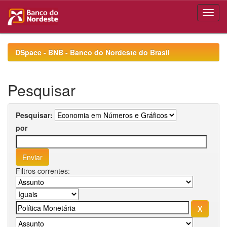
Skip
navigation
DSpace - BNB - Banco do Nordeste do Brasil
Pesquisar
Pesquisar:
por
Filtros correntes: