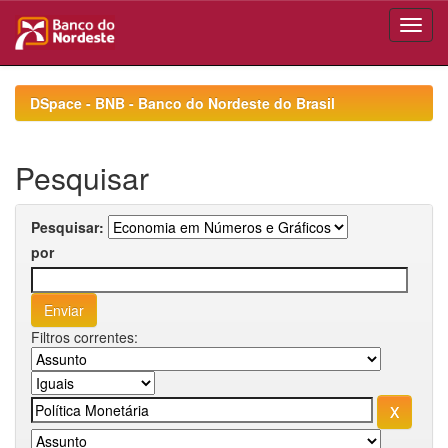
Skip
navigation
DSpace - BNB - Banco do Nordeste do Brasil
Pesquisar
Pesquisar:
por
Filtros correntes: