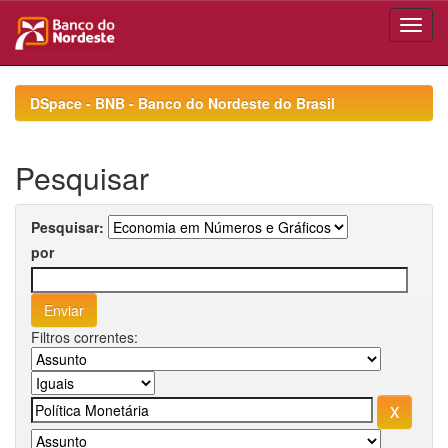
Skip
navigation
DSpace - BNB - Banco do Nordeste do Brasil
Pesquisar
Pesquisar:
por
Filtros correntes: