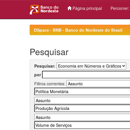
Página principal
Percorrer
Skip
navigation
DSpace - BNB - Banco do Nordeste do Brasil
Pesquisar
Pesquisar:
por
Filtros correntes: