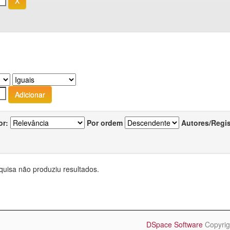
or:
Por ordem
Autores/Regi
quisa não produziu resultados.
DSpace Software
Copyrig