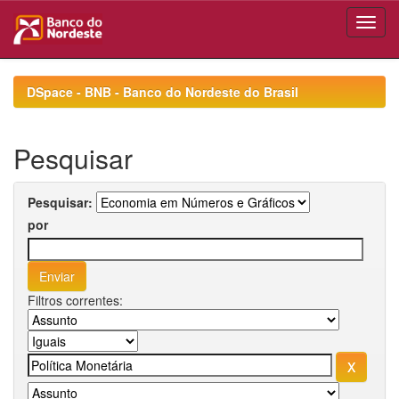
Skip
navigation
DSpace - BNB - Banco do Nordeste do Brasil
Pesquisar
Pesquisar:
por
Filtros correntes: