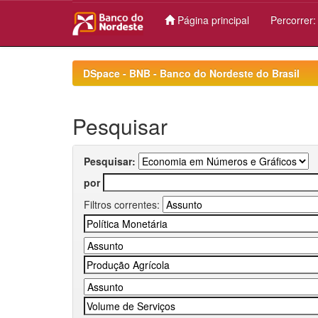
Página principal
Percorrer
Skip
navigation
DSpace - BNB - Banco do Nordeste do Brasil
Pesquisar
Pesquisar:
por
Filtros correntes: