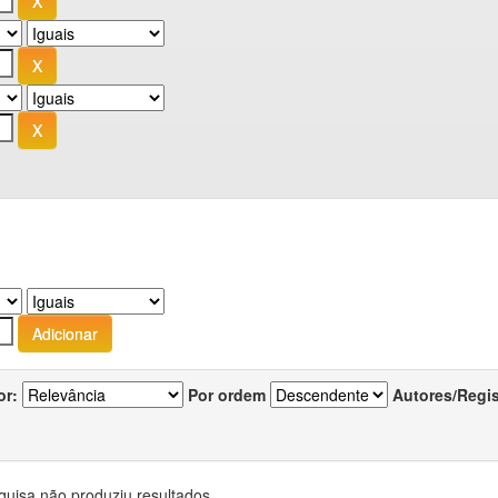
or:
Por ordem
Autores/Regi
quisa não produziu resultados.