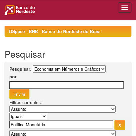
Skip
navigation
DSpace - BNB - Banco do Nordeste do Brasil
Pesquisar
Pesquisar:
por
Filtros correntes: