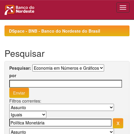
Skip
navigation
DSpace - BNB - Banco do Nordeste do Brasil
Pesquisar
Pesquisar:
por
Filtros correntes: