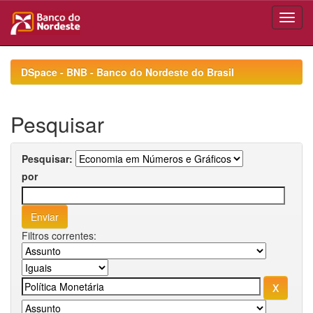
Skip
navigation
DSpace - BNB - Banco do Nordeste do Brasil
Pesquisar
Pesquisar:
por
Filtros correntes: