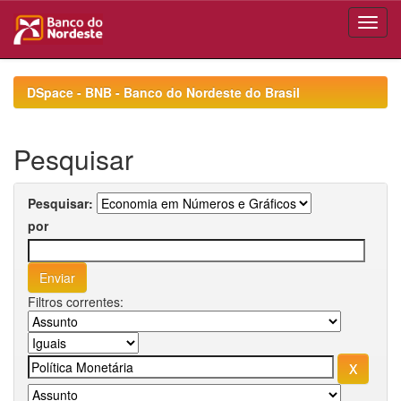
Skip
navigation
DSpace - BNB - Banco do Nordeste do Brasil
Pesquisar
Pesquisar:
por
Filtros correntes: