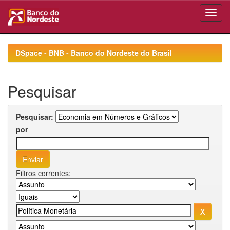
Skip
navigation
DSpace - BNB - Banco do Nordeste do Brasil
Pesquisar
Pesquisar:
por
Filtros correntes: