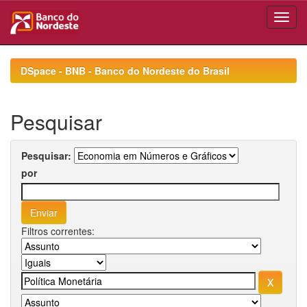
Skip
navigation
DSpace - BNB - Banco do Nordeste do Brasil
Pesquisar
Pesquisar:
por
Filtros correntes: