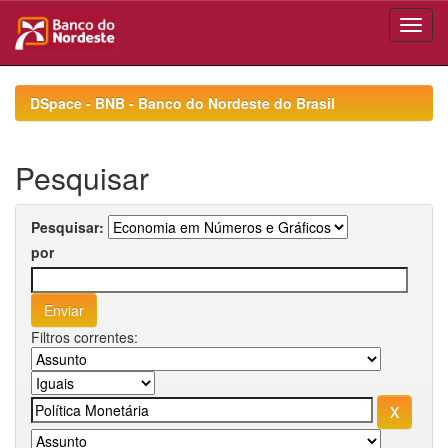
Skip
navigation
DSpace - BNB - Banco do Nordeste do Brasil
Pesquisar
Pesquisar:
por
Filtros correntes: