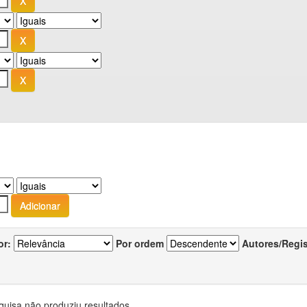
or:
Por ordem
Autores/Regi
quisa não produziu resultados.