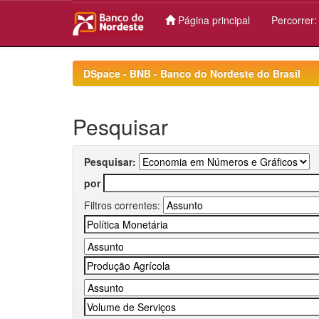
Página principal
Percorrer
Skip
navigation
DSpace - BNB - Banco do Nordeste do Brasil
Pesquisar
Pesquisar:
por
Filtros correntes: