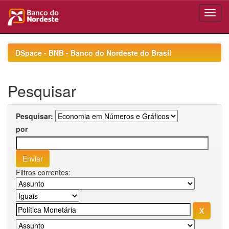
Skip
navigation
DSpace - BNB - Banco do Nordeste do Brasil
Pesquisar
Pesquisar:
por
Filtros correntes: