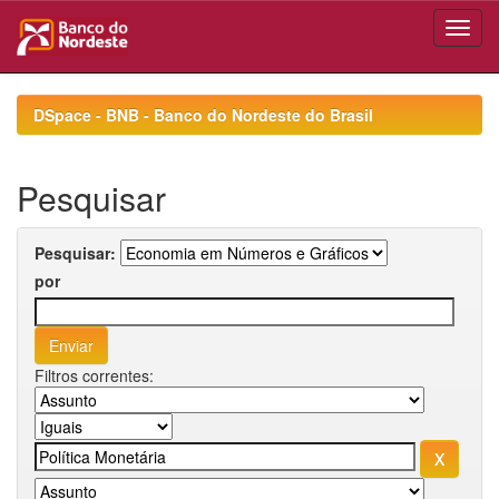
Skip
navigation
DSpace - BNB - Banco do Nordeste do Brasil
Pesquisar
Pesquisar:
por
Filtros correntes: