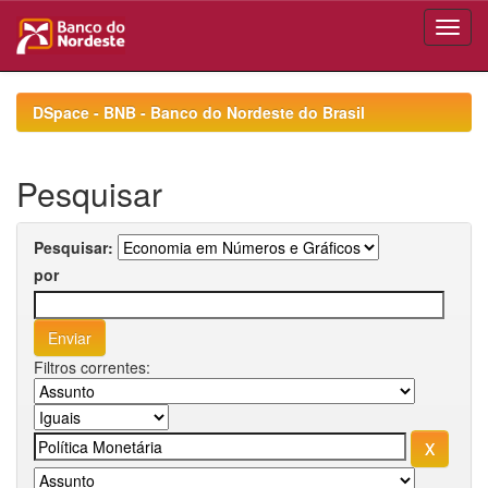
Skip
navigation
DSpace - BNB - Banco do Nordeste do Brasil
Pesquisar
Pesquisar:
por
Filtros correntes: