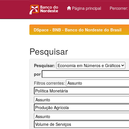
Página principal
Percorrer
Skip
navigation
DSpace - BNB - Banco do Nordeste do Brasil
Pesquisar
Pesquisar:
por
Filtros correntes: