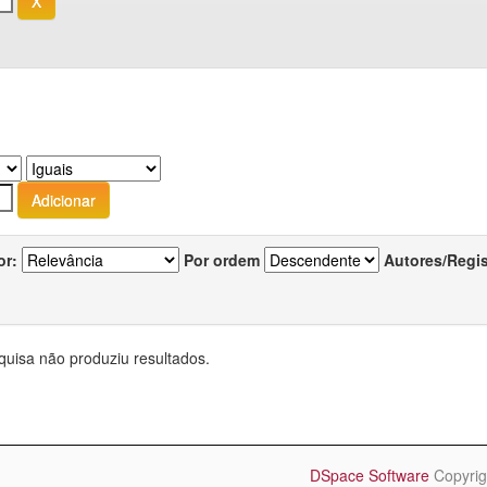
or:
Por ordem
Autores/Regi
quisa não produziu resultados.
DSpace Software
Copyrig